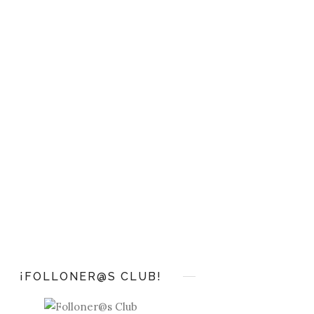
¡FOLLONER@S CLUB!