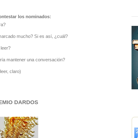
ontestar los nominados:
ra?
 marcado mucho? Si es así, ¿cuál?
leer?
taría mantener una conversación?
eer, claro)
EMIO DARDOS